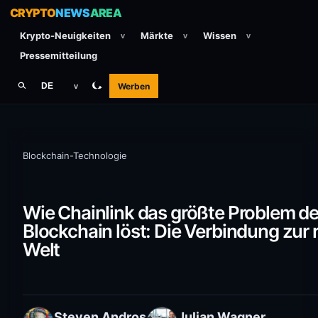
CRYPTO
NEWS
AREA
Krypto-Neuigkeiten
Märkte
Wissen
v
v
v
Pressemitteilung
Werben
DE
v
Blockchain-Technologie
Wie Chainlink das größte Problem de
Blockchain löst: Die Verbindung zur 
Welt
Steven Andros
Julian Wagner