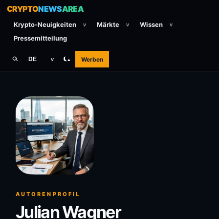
CRYPTO
NEWS
AREA
Krypto-Neuigkeiten
Märkte
Wissen
v
v
v
Pressemitteilung
Werben
DE
v
AUTORENPROFIL
Julian Wagner