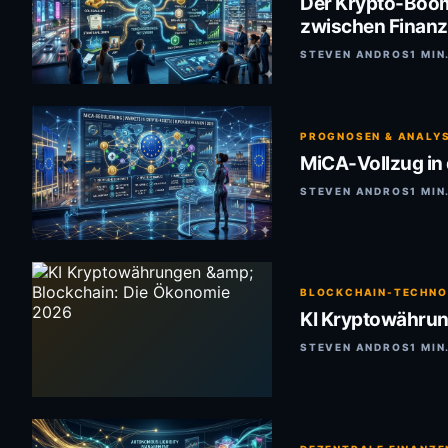
Der Krypto-Boom
zwischen Finanz
STEVEN ANDROS
1 MIN
PROGNOSEN & ANALY
MiCA-Vollzug in
STEVEN ANDROS
1 MIN
BLOCKCHAIN-TECHNO
KI Kryptowährun
STEVEN ANDROS
1 MIN