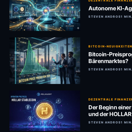
DEZENTRALE FINANZE
Autonome KI-Agen
STEVEN ANDROS
1 MIN
BITCOIN-NEUIGKEITE
Bitcoin-Preispr
Bärenmarktes?
STEVEN ANDROS
1 MIN
DEZENTRALE FINANZE
Der Beginn einer
und der HOLLAR 
STEVEN ANDROS
1 MIN