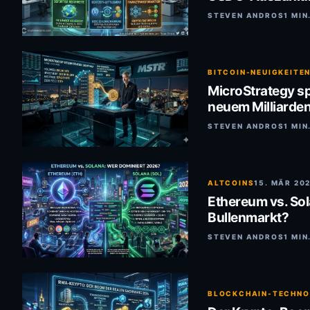
STEVEN ANDROS
1 MIN
BITCOIN-NEUIGKEITE
MicroStrategy sp
neuem Milliarde
STEVEN ANDROS
1 MIN
ALTCOINS
15. MÄR 20
Ethereum vs. So
Bullenmarkt?
STEVEN ANDROS
1 MIN
BLOCKCHAIN-TECHNO