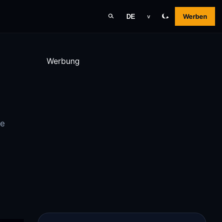
Werben
DE
v
Werbung
ne