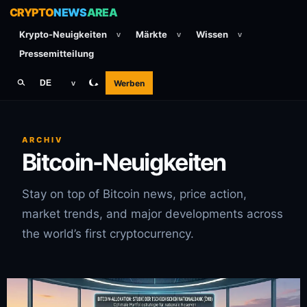
CRYPTO
NEWS
AREA
Krypto-Neuigkeiten
Märkte
Wissen
v
v
v
Pressemitteilung
Werben
DE
v
ARCHIV
Bitcoin-Neuigkeiten
Stay on top of Bitcoin news, price action,
market trends, and major developments across
the world’s first cryptocurrency.