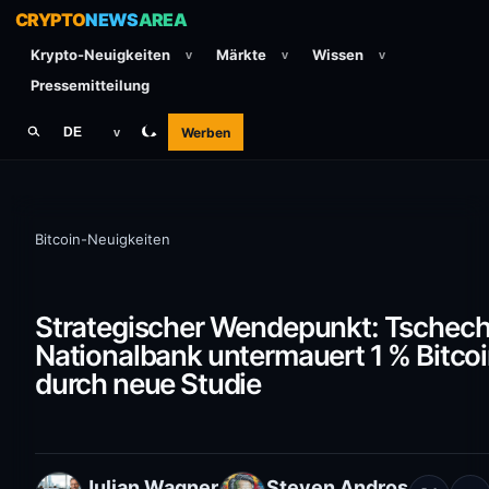
CRYPTO
NEWS
AREA
Krypto-Neuigkeiten
Märkte
Wissen
v
v
v
Pressemitteilung
Werben
DE
v
Bitcoin-Neuigkeiten
Strategischer Wendepunkt: Tschech
Nationalbank untermauert 1 % Bitcoi
durch neue Studie
Julian Wagner
Steven Andros