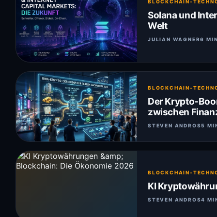
BLOCKCHAIN-TECHN
Solana und Inter
Welt
JULIAN WAGNER
6 MI
BLOCKCHAIN-TECHN
Der Krypto-Boom
zwischen Finan
STEVEN ANDROS
5 MI
BLOCKCHAIN-TECHN
KI Kryptowähru
STEVEN ANDROS
4 MI