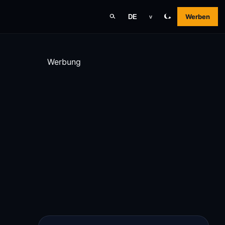
Werben
DE
v
Werbung