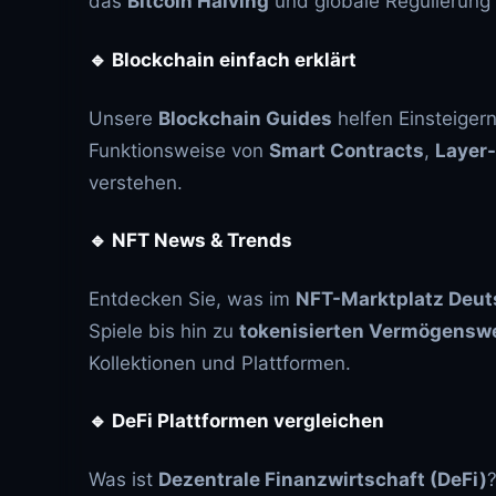
das
Bitcoin Halving
und globale Regulierung 
🔹
Blockchain einfach erklärt
Unsere
Blockchain Guides
helfen Einsteiger
Funktionsweise von
Smart Contracts
,
Layer
verstehen.
🔹
NFT News & Trends
Entdecken Sie, was im
NFT-Marktplatz Deut
Spiele bis hin zu
tokenisierten Vermögensw
Kollektionen und Plattformen.
🔹
DeFi Plattformen vergleichen
Was ist
Dezentrale Finanzwirtschaft (DeFi)