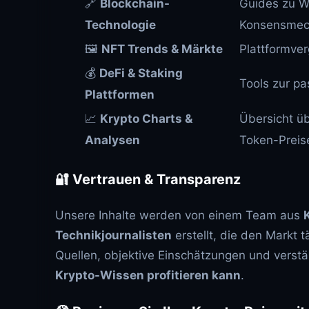
🔗
Blockchain-
Guides zu W
Technologie
Konsensmec
🖼️
NFT Trends & Märkte
Plattformver
💰
DeFi & Staking
Tools zur pa
Plattformen
📈
Krypto Charts &
Übersicht üb
Analysen
Token-Preis
🔐 Vertrauen & Transparenz
Unsere Inhalte werden von einem Team aus
Technikjournalisten
erstellt, die den Markt 
Quellen, objektive Einschätzungen und verst
Krypto-Wissen profitieren kann
.