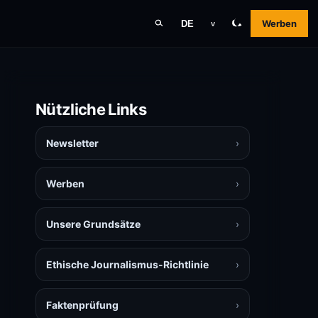
Werben
DE
v
Nützliche Links
Newsletter
›
Werben
›
Unsere Grundsätze
›
Ethische Journalismus-Richtlinie
›
Faktenprüfung
›