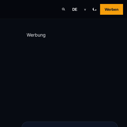
Werben
DE
v
Werbung