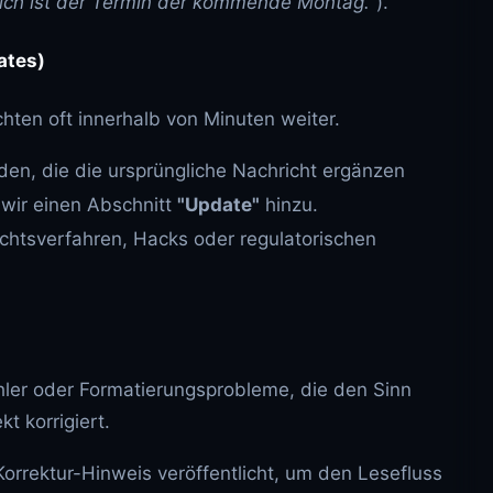
lich ist der Termin der kommende Montag."
).
ates)
hten oft innerhalb von Minuten weiter.
en, die die ursprüngliche Nachricht ergänzen
n wir einen Abschnitt
"Update"
hinzu.
ichtsverfahren, Hacks oder regulatorischen
hler oder Formatierungsprobleme, die den Sinn
t korrigiert.
 Korrektur-Hinweis veröffentlicht, um den Lesefluss