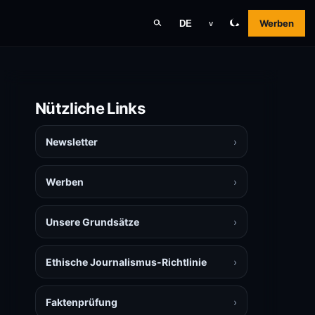
Werben
DE
v
Nützliche Links
Newsletter
›
Werben
›
Unsere Grundsätze
›
Ethische Journalismus-Richtlinie
›
Faktenprüfung
›