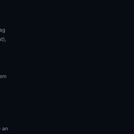
rag
t),
dem
e an