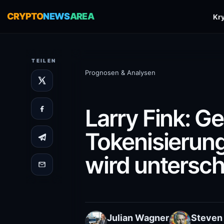
CRYPTO
NEWS
AREA
Kr
TEILEN
Prognosen & Analysen
Larry Fink: G
Tokenisierun
wird untersch
Julian Wagner
Steven