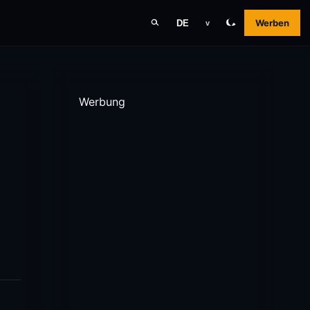
Werben
DE
v
Werbung