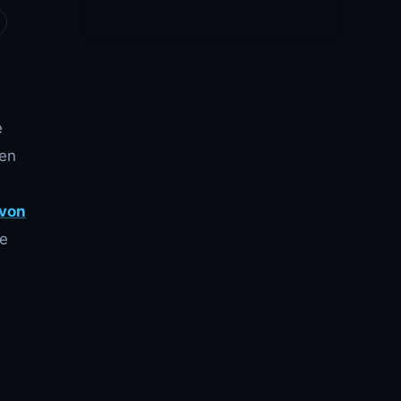
e
len
 von
le