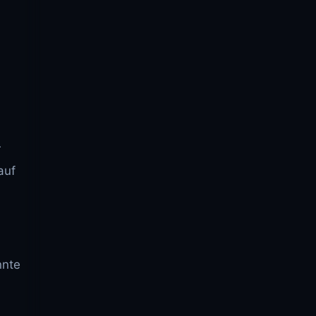
r
auf
nnte