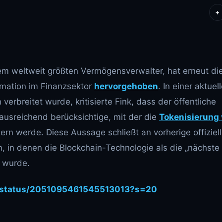
+
em weltweit größten Vermögensverwalter, hat erneut di
ormation im Finanzsektor
hervorgehoben
. In einer aktuel
erbreitet wurde, kritisierte Fink, dass der öffentliche
 ausreichend berücksichtige, mit der die
Tokenisierung
rn werde. Diese Aussage schließt an vorherige offiziel
 in denen die Blockchain-Technologie als die „nächste
t wurde.
l_/status/2051095461545513013?s=20