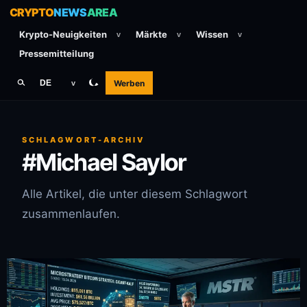
CRYPTO
NEWS
AREA
Krypto-Neuigkeiten
Märkte
Wissen
v
v
v
Pressemitteilung
Werben
DE
v
SCHLAGWORT-ARCHIV
#Michael Saylor
Alle Artikel, die unter diesem Schlagwort
zusammenlaufen.