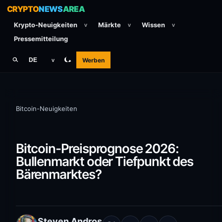
CRYPTO
NEWS
AREA
Krypto-Neuigkeiten
Märkte
Wissen
v
v
v
Pressemitteilung
Werben
DE
v
Bitcoin-Neuigkeiten
Bitcoin-Preisprognose 2026:
Bullenmarkt oder Tiefpunkt des
Bärenmarktes?
Steven Andros