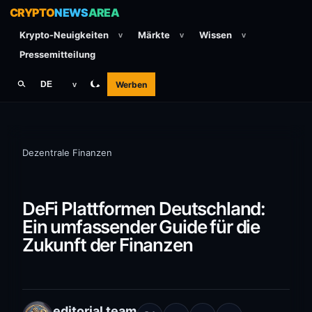
CRYPTO
NEWS
AREA
Krypto-Neuigkeiten
Märkte
Wissen
v
v
v
Pressemitteilung
Werben
DE
v
Dezentrale Finanzen
DeFi Plattformen Deutschland:
Ein umfassender Guide für die
Zukunft der Finanzen
editorial team