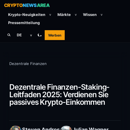
CRYPTO
NEWS
AREA
Krypto-Neuigkeiten
Märkte
Wissen
v
v
v
Pressemitteilung
Werben
DE
v
Dezentrale Finanzen
Dezentrale Finanzen-Staking-
Leitfaden 2025: Verdienen Sie
passives Krypto-Einkommen
Steven Andros
Julian Wagner