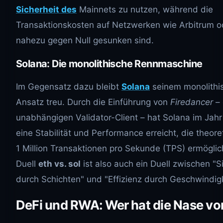
Sicherheit des
Mainnets zu nutzen, während die
Transaktionskosten auf Netzwerken wie Arbitrum o
nahezu gegen Null gesunken sind.
Solana: Die monolithische Rennmaschine
Im Gegensatz dazu bleibt
Solana
seinem monolithi
Ansatz treu. Durch die Einführung von
Firedancer
– 
unabhängigen Validator-Client – hat Solana im Jah
eine Stabilität und Performance erreicht, die theore
1 Million Transaktionen pro Sekunde (TPS) ermöglic
Duell
eth vs. sol
ist also auch ein Duell zwischen "S
durch Schichten" und "Effizienz durch Geschwindigk
DeFi und RWA: Wer hat die Nase vo