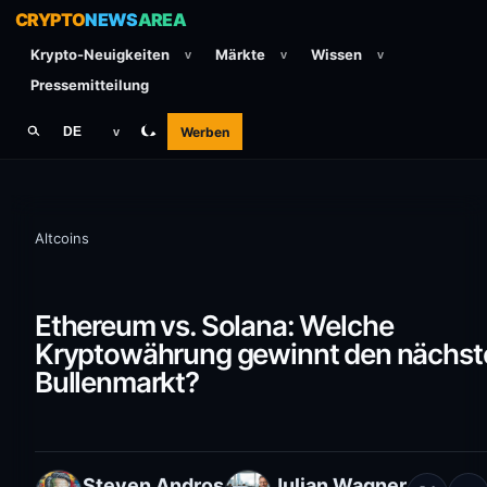
CRYPTO
NEWS
AREA
Krypto-Neuigkeiten
Märkte
Wissen
v
v
v
Pressemitteilung
Werben
DE
v
Altcoins
Ethereum vs. Solana: Welche
Kryptowährung gewinnt den nächst
Bullenmarkt?
Steven Andros
Julian Wagner