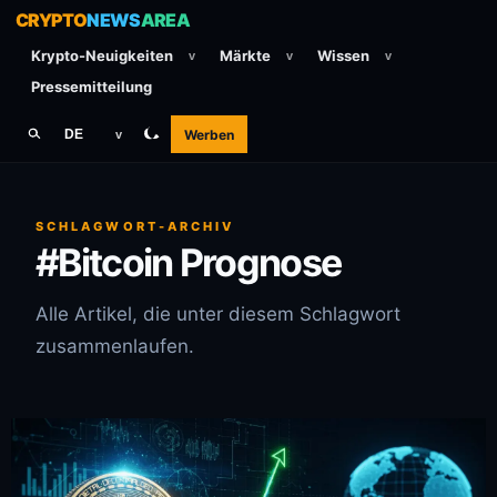
CRYPTO
NEWS
AREA
Krypto-Neuigkeiten
Märkte
Wissen
v
v
v
Pressemitteilung
Werben
DE
v
SCHLAGWORT-ARCHIV
#Bitcoin Prognose
Alle Artikel, die unter diesem Schlagwort
zusammenlaufen.