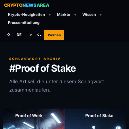
CRYPTO
NEWS
AREA
Krypto-Neuigkeiten
Märkte
Wissen
v
v
v
Pressemitteilung
Werben
DE
v
SCHLAGWORT-ARCHIV
#Proof of Stake
Alle Artikel, die unter diesem Schlagwort
zusammenlaufen.