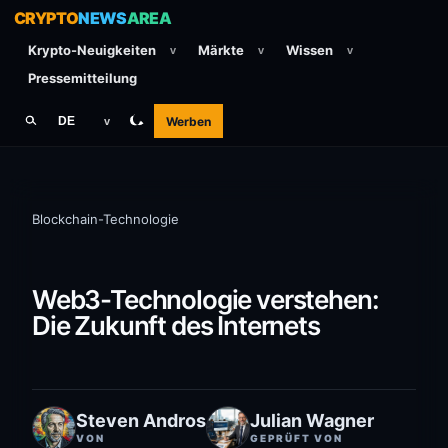
CRYPTO
NEWS
AREA
Krypto-Neuigkeiten
Märkte
Wissen
v
v
v
Pressemitteilung
Werben
DE
v
Blockchain-Technologie
Web3-Technologie verstehen:
Die Zukunft des Internets
Steven Andros
Julian Wagner
VON
GEPRÜFT VON