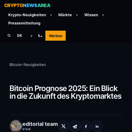
CRYPTO
NEWS
AREA
Krypto-Neuigkeiten
Märkte
Wissen
v
v
v
Pressemitteilung
Werben
DE
v
Bitcoin-Neuigkeiten
Bitcoin Prognose 2025: Ein Blick
in die Zukunft des Kryptomarktes
editorial team
VON