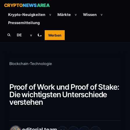
CRYPTO
NEWS
AREA
Krypto-Neuigkeiten
Märkte
Wissen
v
v
v
Pressemitteilung
Werben
DE
v
Blockchain-Technologie
Proof of Work und Proof of Stake:
Die wichtigsten Unterschiede
verstehen
editorial team